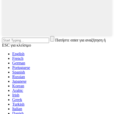
Πατήστε enter για αναζήτηση ή
ESC για κλείσιμο
English
French
German
Portuguese
Spanish
Russian
Japanese
Korean
Arabic
Irish
Greek
Turkish
Italian
Danish