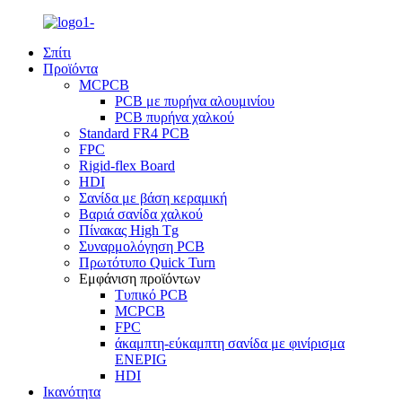
Σπίτι
Προϊόντα
MCPCB
PCB με πυρήνα αλουμινίου
PCB πυρήνα χαλκού
Standard FR4 PCB
FPC
Rigid-flex Board
HDI
Σανίδα με βάση κεραμική
Βαριά σανίδα χαλκού
Πίνακας High Tg
Συναρμολόγηση PCB
Πρωτότυπο Quick Turn
Εμφάνιση προϊόντων
Τυπικό PCB
MCPCB
FPC
άκαμπτη-εύκαμπτη σανίδα με φινίρισμα
ENEPIG
HDI
Ικανότητα