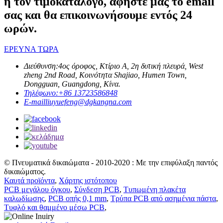
ή τον τιμοκατάλογο, αφήστε μας το email
σας και θα επικοινωνήσουμε εντός 24
ωρών.
ΕΡΕΥΝΑ ΤΩΡΑ
Διεύθυνση:
4ος όροφος, Κτίριο Α, 2η δυτική πλευρά, West
zheng 2nd Road, Κοινότητα Shajiao, Humen Town,
Dongguan, Guangdong, Κίνα.
Τηλέφωνο:
+86 13723586848
E-mail
liuyuefeng@dgkangna.com
© Πνευματικά δικαιώματα - 2010-2020 : Με την επιφύλαξη παντός
δικαιώματος.
Καυτά προϊόντα
,
Χάρτης ιστότοπου
PCB μεγάλου όγκου
,
Σύνδεση PCB
,
Τυπωμένη πλακέτα
καλωδίωσης
,
PCB οπής 0,1 mm
,
Τρύπα PCB από ασημένια πάστα
,
Τυφλό και θαμμένο μέσω PCB
,