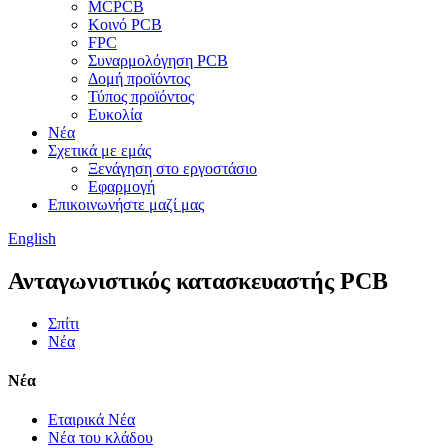
MCPCB
Κοινό PCB
FPC
Συναρμολόγηση PCB
Δομή προϊόντος
Τύπος προϊόντος
Ευκολία
Νέα
Σχετικά με εμάς
Ξενάγηση στο εργοστάσιο
Εφαρμογή
Επικοινωνήστε μαζί μας
English
Ανταγωνιστικός κατασκευαστής PCB
Σπίτι
Νέα
Νέα
Εταιρικά Νέα
Νέα του κλάδου