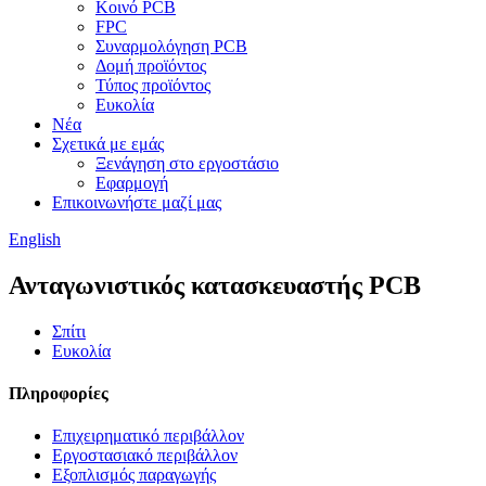
Κοινό PCB
FPC
Συναρμολόγηση PCB
Δομή προϊόντος
Τύπος προϊόντος
Ευκολία
Νέα
Σχετικά με εμάς
Ξενάγηση στο εργοστάσιο
Εφαρμογή
Επικοινωνήστε μαζί μας
English
Ανταγωνιστικός κατασκευαστής PCB
Σπίτι
Ευκολία
Πληροφορίες
Επιχειρηματικό περιβάλλον
Εργοστασιακό περιβάλλον
Εξοπλισμός παραγωγής