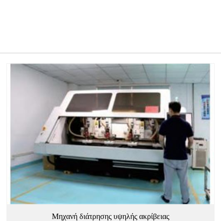
Μηχανή διάτρησης υψηλής ακρίβειας