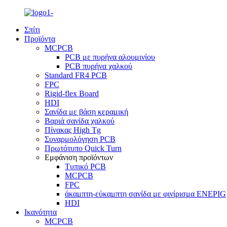
Σπίτι
Προϊόντα
MCPCB
PCB με πυρήνα αλουμινίου
PCB πυρήνα χαλκού
Standard FR4 PCB
FPC
Rigid-flex Board
HDI
Σανίδα με βάση κεραμική
Βαριά σανίδα χαλκού
Πίνακας High Tg
Συναρμολόγηση PCB
Πρωτότυπο Quick Turn
Εμφάνιση προϊόντων
Τυπικό PCB
MCPCB
FPC
άκαμπτη-εύκαμπτη σανίδα με φινίρισμα ENEPIG
HDI
Ικανότητα
MCPCB