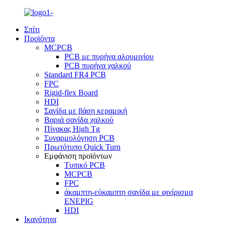
Σπίτι
Προϊόντα
MCPCB
PCB με πυρήνα αλουμινίου
PCB πυρήνα χαλκού
Standard FR4 PCB
FPC
Rigid-flex Board
HDI
Σανίδα με βάση κεραμική
Βαριά σανίδα χαλκού
Πίνακας High Tg
Συναρμολόγηση PCB
Πρωτότυπο Quick Turn
Εμφάνιση προϊόντων
Τυπικό PCB
MCPCB
FPC
άκαμπτη-εύκαμπτη σανίδα με φινίρισμα
ENEPIG
HDI
Ικανότητα