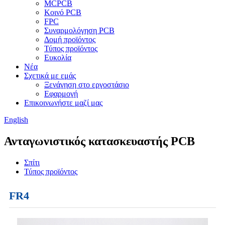
MCPCB
Κοινό PCB
FPC
Συναρμολόγηση PCB
Δομή προϊόντος
Τύπος προϊόντος
Ευκολία
Νέα
Σχετικά με εμάς
Ξενάγηση στο εργοστάσιο
Εφαρμογή
Επικοινωνήστε μαζί μας
English
Ανταγωνιστικός κατασκευαστής PCB
Σπίτι
Τύπος προϊόντος
FR4