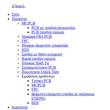
Σπίτι
Προϊόντα
MCPCB
PCB με πυρήνα αλουμινίου
PCB πυρήνα χαλκού
Standard FR4 PCB
FPC
Πίνακας άκαμπτης ευκαμψίας
HDI
Σανίδα με βάση κεραμική
Βαριά σανίδα χαλκού
Πίνακας High Tg
Συναρμολόγηση PCB
Πρωτότυπο Quick Turn
Εμφάνιση προϊόντων
Τυπικό PCB
MCPCB
FPC
άκαμπτη-εύκαμπτη σανίδα με φινίρισμα
ENEPIG
HDI
Ικανότητα