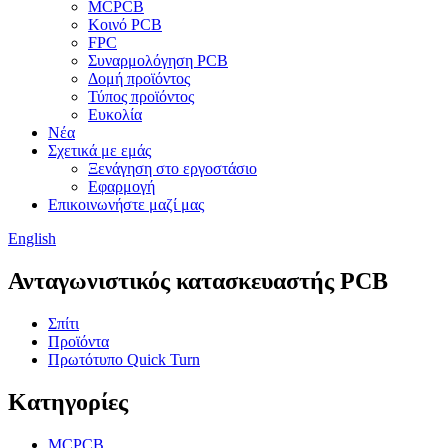
MCPCB
Κοινό PCB
FPC
Συναρμολόγηση PCB
Δομή προϊόντος
Τύπος προϊόντος
Ευκολία
Νέα
Σχετικά με εμάς
Ξενάγηση στο εργοστάσιο
Εφαρμογή
Επικοινωνήστε μαζί μας
English
Ανταγωνιστικός κατασκευαστής PCB
Σπίτι
Προϊόντα
Πρωτότυπο Quick Turn
Κατηγορίες
MCPCB