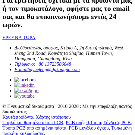
Για ερωτήσεις σχετικά με τα προϊόντα μας
ή τον τιμοκατάλογο, αφήστε μας το email
σας και θα επικοινωνήσουμε εντός 24
ωρών.
ΕΡΕΥΝΑ ΤΩΡΑ
Διεύθυνση:
4ος όροφος, Κτίριο Α, 2η δυτική πλευρά, West
zheng 2nd Road, Κοινότητα Shajiao, Humen Town,
Dongguan, Guangdong, Κίνα.
Τηλέφωνο:
+86 13723586848
E-mail
liuyuefeng@dgkangna.com
© Πνευματικά δικαιώματα - 2010-2020 : Με την επιφύλαξη παντός
δικαιώματος.
Καυτά προϊόντα
,
Χάρτης ιστότοπου
Τυφλό και θαμμένο μέσω PCB
,
PCB οπής 0,1 mm
,
Σύνδεση PCB
,
Τρύπα PCB από ασημένια πάστα
,
PCB μεγάλου όγκου
,
Τυπωμένη
πλακέτα καλωδίωσης
,