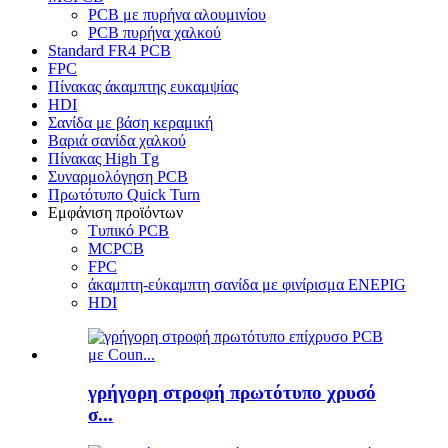
PCB με πυρήνα αλουμινίου
PCB πυρήνα χαλκού
Standard FR4 PCB
FPC
Πίνακας άκαμπτης ευκαμψίας
HDI
Σανίδα με βάση κεραμική
Βαριά σανίδα χαλκού
Πίνακας High Tg
Συναρμολόγηση PCB
Πρωτότυπο Quick Turn
Εμφάνιση προϊόντων
Τυπικό PCB
MCPCB
FPC
άκαμπτη-εύκαμπτη σανίδα με φινίρισμα ENEPIG
HDI
γρήγορη στροφή πρωτότυπο χρυσό
σ...