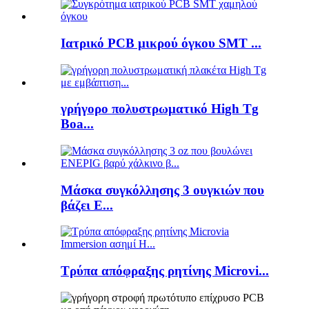
Ιατρικό PCB μικρού όγκου SMT ...
γρήγορο πολυστρωματικό High Tg
Boa...
Μάσκα συγκόλλησης 3 ουγκιών που
βάζει E...
Τρύπα απόφραξης ρητίνης Microvi...