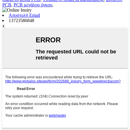
PCB
,
PCB μεγάλου όγκου
,
Αποστολή Email
13723586848
x