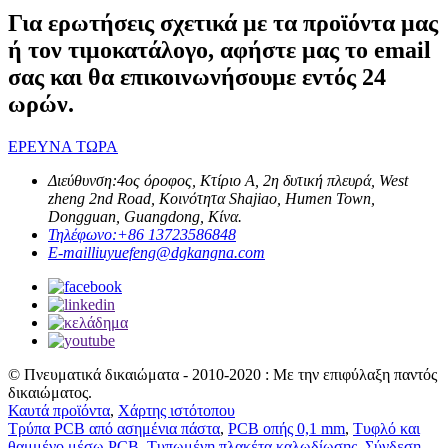
Για ερωτήσεις σχετικά με τα προϊόντα μας
ή τον τιμοκατάλογο, αφήστε μας το email
σας και θα επικοινωνήσουμε εντός 24
ωρών.
ΕΡΕΥΝΑ ΤΩΡΑ
Διεύθυνση:
4ος όροφος, Κτίριο Α, 2η δυτική πλευρά, West
zheng 2nd Road, Κοινότητα Shajiao, Humen Town,
Dongguan, Guangdong, Κίνα.
Τηλέφωνο:
+86 13723586848
E-mail
liuyuefeng@dgkangna.com
© Πνευματικά δικαιώματα - 2010-2020 : Με την επιφύλαξη παντός
δικαιώματος.
Καυτά προϊόντα
,
Χάρτης ιστότοπου
Τρύπα PCB από ασημένια πάστα
,
PCB οπής 0,1 mm
,
Τυφλό και
θαμμένο μέσω PCB
,
Τυπωμένη πλακέτα καλωδίωσης
,
Σύνδεση