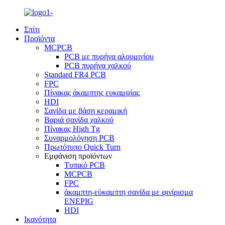
Σπίτι
Προϊόντα
MCPCB
PCB με πυρήνα αλουμινίου
PCB πυρήνα χαλκού
Standard FR4 PCB
FPC
Πίνακας άκαμπτης ευκαμψίας
HDI
Σανίδα με βάση κεραμική
Βαριά σανίδα χαλκού
Πίνακας High Tg
Συναρμολόγηση PCB
Πρωτότυπο Quick Turn
Εμφάνιση προϊόντων
Τυπικό PCB
MCPCB
FPC
άκαμπτη-εύκαμπτη σανίδα με φινίρισμα
ENEPIG
HDI
Ικανότητα