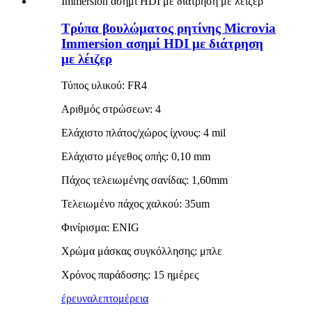
Τρύπα βουλώματος ρητίνης Microvia
Immersion ασημί HDI με διάτρηση
με λέιζερ
Τύπος υλικού: FR4
Αριθμός στρώσεων: 4
Ελάχιστο πλάτος/χώρος ίχνους: 4 mil
Ελάχιστο μέγεθος οπής: 0,10 mm
Πάχος τελειωμένης σανίδας: 1,60mm
Τελειωμένο πάχος χαλκού: 35um
Φινίρισμα: ENIG
Χρώμα μάσκας συγκόλλησης: μπλε
Χρόνος παράδοσης: 15 ημέρες
έρευνα
λεπτομέρεια