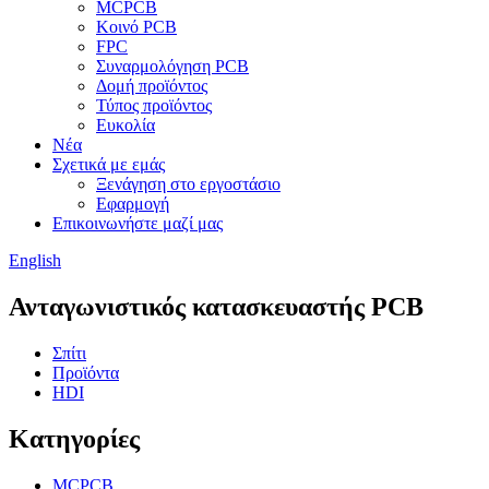
MCPCB
Κοινό PCB
FPC
Συναρμολόγηση PCB
Δομή προϊόντος
Τύπος προϊόντος
Ευκολία
Νέα
Σχετικά με εμάς
Ξενάγηση στο εργοστάσιο
Εφαρμογή
Επικοινωνήστε μαζί μας
English
Ανταγωνιστικός κατασκευαστής PCB
Σπίτι
Προϊόντα
HDI
Κατηγορίες
MCPCB