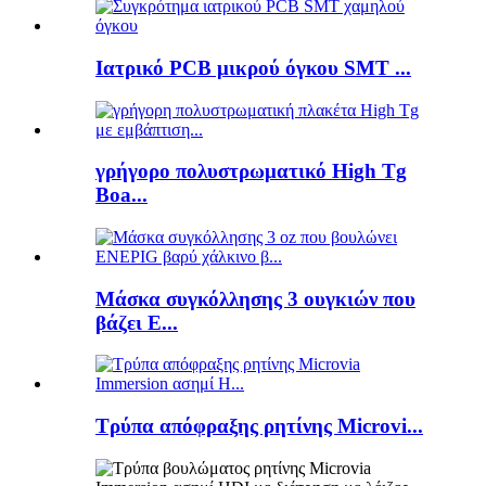
Ιατρικό PCB μικρού όγκου SMT ...
γρήγορο πολυστρωματικό High Tg
Boa...
Μάσκα συγκόλλησης 3 ουγκιών που
βάζει E...
Τρύπα απόφραξης ρητίνης Microvi...