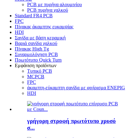
PCB με πυρήνα αλουμινίου
PCB πυρήνα χαλκού
Standard FR4 PCB
FPC
Πίνακας άκαμπτης ευκαμψίας
HDI
Σανίδα με βάση κεραμική
Βαριά σανίδα χαλκού
Πίνακας High Tg
Συναρμολόγηση PCB
Πρωτότυπο Quick Turn
Εμφάνιση προϊόντων
Τυπικό PCB
MCPCB
FPC
άκαμπτη-εύκαμπτη σανίδα με φινίρισμα ENEPIG
HDI
γρήγορη στροφή πρωτότυπο χρυσό
σ...