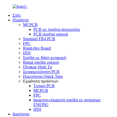
Σπίτι
Προϊόντα
MCPCB
PCB με πυρήνα αλουμινίου
PCB πυρήνα χαλκού
Standard FR4 PCB
FPC
Rigid-flex Board
HDI
Σανίδα με βάση κεραμική
Βαριά σανίδα χαλκού
Πίνακας High Tg
Συναρμολόγηση PCB
Πρωτότυπο Quick Turn
Εμφάνιση προϊόντων
Τυπικό PCB
MCPCB
FPC
άκαμπτη-εύκαμπτη σανίδα με φινίρισμα
ENEPIG
HDI
Ικανότητα