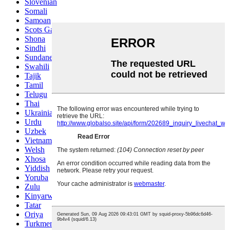
Slovenian
Somali
Samoan
Scots Gaelic
Shona
Sindhi
Sundanese
Swahili
Tajik
Tamil
Telugu
Thai
Ukrainian
Urdu
Uzbek
Vietnamese
Welsh
Xhosa
Yiddish
Yoruba
Zulu
Kinyarwanda
Tatar
Oriya
Turkmen