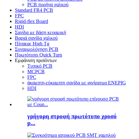
PCB πυρήνα χαλκού
Standard FR4 PCB
FPC
Rigid-flex Board
HDI
Σανίδα με βάση κεραμική
Βαριά σανίδα χαλκού
Πίνακας High Tg
Συναρμολόγηση PCB
Πρωτότυπο Quick Turn
Εμφάνιση προϊόντων
Τυπικό PCB
MCPCB
FPC
άκαμπτη-εύκαμπτη σανίδα με φινίρισμα ENEPIG
HDI
γρήγορη στροφή πρωτότυπο χρυσό
p...