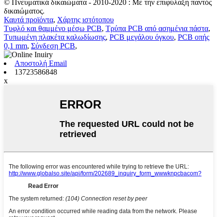
© Πνευματικά δικαιώματα - 2010-2020 : Με την επιφύλαξη παντός
δικαιώματος.
Καυτά προϊόντα
,
Χάρτης ιστότοπου
Τυφλό και θαμμένο μέσω PCB
,
Τρύπα PCB από ασημένια πάστα
,
Τυπωμένη πλακέτα καλωδίωσης
,
PCB μεγάλου όγκου
,
PCB οπής
0,1 mm
,
Σύνδεση PCB
,
Αποστολή Email
13723586848
x