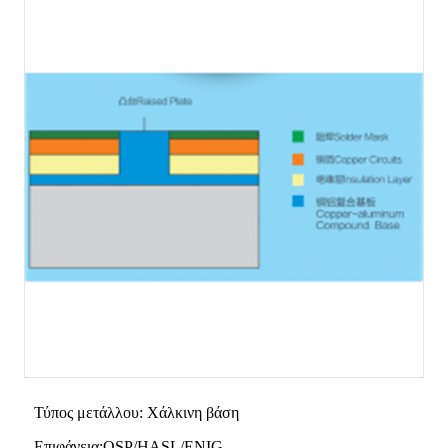
Τύπος μετάλλου: Χάλκινη βάση
Επιφάνεια:OSP/HASL/ENIG