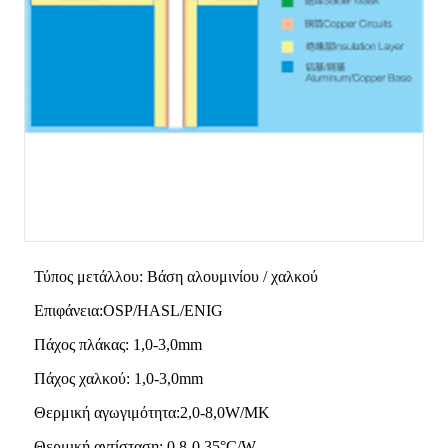
Τύπος μετάλλου: Βάση αλουμινίου / χαλκού
Επιφάνεια:OSP/HASL/ENIG
Πάχος πλάκας: 1,0-3,0mm
Πάχος χαλκού: 1,0-3,0mm
Θερμική αγωγιμότητα:2,0-8,0W/MK
Θερμική αντίσταση: 0,8-0,35°C/W