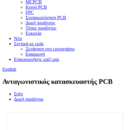
MCPCB
Κοινό PCB
FPC
Συναρμολόγηση PCB
Δομή προϊόντος
Τύπος προϊόντος
Ευκολία
Νέα
Σχετικά με εμάς
Ξενάγηση στο εργοστάσιο
Εφαρμογή
Επικοινωνήστε μαζί μας
English
Ανταγωνιστικός κατασκευαστής PCB
Σπίτι
Δομή προϊόντος