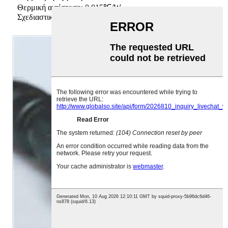
Θερμική αντίσταση: 0,015℃/W
Σχεδιαστική ιδέα: Μεταλλικός άμεσος οδηγός