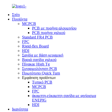
Σπίτι
Προϊόντα
MCPCB
PCB με πυρήνα αλουμινίου
PCB πυρήνα χαλκού
Standard FR4 PCB
FPC
Rigid-flex Board
HDI
Σανίδα με βάση κεραμική
Βαριά σανίδα χαλκού
Πίνακας High Tg
Συναρμολόγηση PCB
Πρωτότυπο Quick Turn
Εμφάνιση προϊόντων
Τυπικό PCB
MCPCB
FPC
άκαμπτη-εύκαμπτη σανίδα με φινίρισμα
ENEPIG
HDI
Ικανότητα