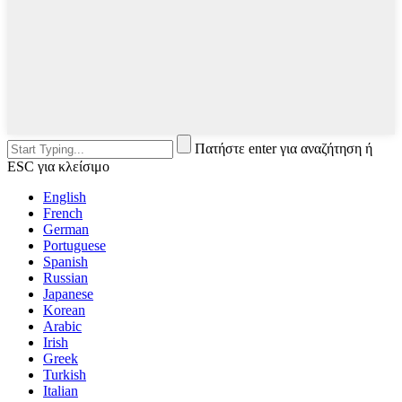
Πατήστε enter για αναζήτηση ή
ESC για κλείσιμο
English
French
German
Portuguese
Spanish
Russian
Japanese
Korean
Arabic
Irish
Greek
Turkish
Italian