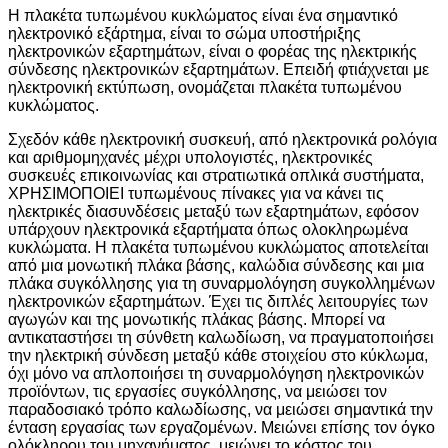
Η πλακέτα τυπωμένου κυκλώματος είναι ένα σημαντικό
ηλεκτρονικό εξάρτημα, είναι το σώμα υποστήριξης
ηλεκτρονικών εξαρτημάτων, είναι ο φορέας της ηλεκτρικής
σύνδεσης ηλεκτρονικών εξαρτημάτων. Επειδή φτιάχνεται με
ηλεκτρονική εκτύπωση, ονομάζεται πλακέτα τυπωμένου
κυκλώματος.
Σχεδόν κάθε ηλεκτρονική συσκευή, από ηλεκτρονικά ρολόγια
και αριθμομηχανές μέχρι υπολογιστές, ηλεκτρονικές
συσκευές επικοινωνίας και στρατιωτικά οπλικά συστήματα,
ΧΡΗΣΙΜΟΠΟΙΕΙ τυπωμένους πίνακες για να κάνει τις
ηλεκτρικές διασυνδέσεις μεταξύ των εξαρτημάτων, εφόσον
υπάρχουν ηλεκτρονικά εξαρτήματα όπως ολοκληρωμένα
κυκλώματα. Η πλακέτα τυπωμένου κυκλώματος αποτελείται
από μια μονωτική πλάκα βάσης, καλώδια σύνδεσης και μια
πλάκα συγκόλλησης για τη συναρμολόγηση συγκολλημένων
ηλεκτρονικών εξαρτημάτων. Έχει τις διπλές λειτουργίες των
αγωγών και της μονωτικής πλάκας βάσης. Μπορεί να
αντικαταστήσει τη σύνθετη καλωδίωση, να πραγματοποιήσει
την ηλεκτρική σύνδεση μεταξύ κάθε στοιχείου στο κύκλωμα,
όχι μόνο να απλοποιήσει τη συναρμολόγηση ηλεκτρονικών
προϊόντων, τις εργασίες συγκόλλησης, να μειώσει τον
παραδοσιακό τρόπο καλωδίωσης, να μειώσει σημαντικά την
ένταση εργασίας των εργαζομένων. Μειώνει επίσης τον όγκο
ολόκληρου του μηχανήματος, μειώνει το κόστος του