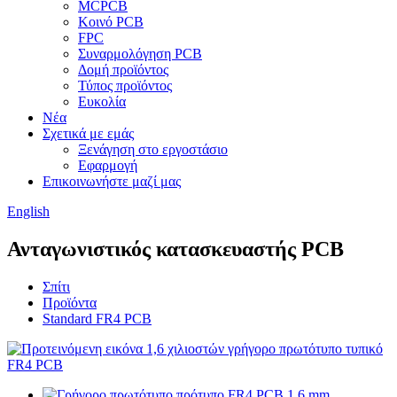
MCPCB
Κοινό PCB
FPC
Συναρμολόγηση PCB
Δομή προϊόντος
Τύπος προϊόντος
Ευκολία
Νέα
Σχετικά με εμάς
Ξενάγηση στο εργοστάσιο
Εφαρμογή
Επικοινωνήστε μαζί μας
English
Ανταγωνιστικός κατασκευαστής PCB
Σπίτι
Προϊόντα
Standard FR4 PCB