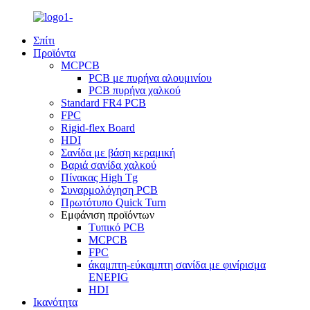
Σπίτι
Προϊόντα
MCPCB
PCB με πυρήνα αλουμινίου
PCB πυρήνα χαλκού
Standard FR4 PCB
FPC
Rigid-flex Board
HDI
Σανίδα με βάση κεραμική
Βαριά σανίδα χαλκού
Πίνακας High Tg
Συναρμολόγηση PCB
Πρωτότυπο Quick Turn
Εμφάνιση προϊόντων
Τυπικό PCB
MCPCB
FPC
άκαμπτη-εύκαμπτη σανίδα με φινίρισμα
ENEPIG
HDI
Ικανότητα