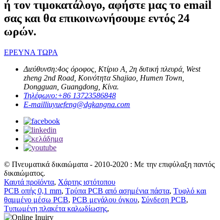
ή τον τιμοκατάλογο, αφήστε μας το email
σας και θα επικοινωνήσουμε εντός 24
ωρών.
ΕΡΕΥΝΑ ΤΩΡΑ
Διεύθυνση:
4ος όροφος, Κτίριο Α, 2η δυτική πλευρά, West
zheng 2nd Road, Κοινότητα Shajiao, Humen Town,
Dongguan, Guangdong, Κίνα.
Τηλέφωνο:
+86 13723586848
E-mail
liuyuefeng@dgkangna.com
© Πνευματικά δικαιώματα - 2010-2020 : Με την επιφύλαξη παντός
δικαιώματος.
Καυτά προϊόντα
,
Χάρτης ιστότοπου
PCB οπής 0,1 mm
,
Τρύπα PCB από ασημένια πάστα
,
Τυφλό και
θαμμένο μέσω PCB
,
PCB μεγάλου όγκου
,
Σύνδεση PCB
,
Τυπωμένη πλακέτα καλωδίωσης
,