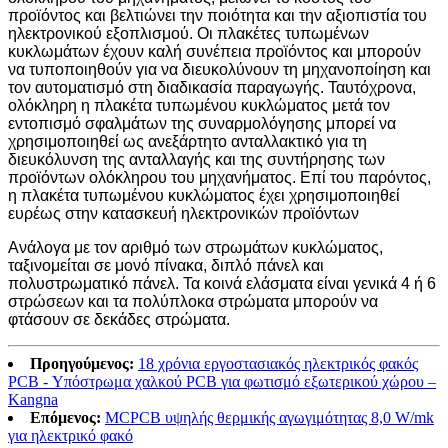
προϊόντος και βελτιώνει την ποιότητα και την αξιοπιστία του
ηλεκτρονικού εξοπλισμού. Οι πλακέτες τυπωμένων
κυκλωμάτων έχουν καλή συνέπεια προϊόντος και μπορούν
να τυποποιηθούν για να διευκολύνουν τη μηχανοποίηση και
τον αυτοματισμό στη διαδικασία παραγωγής. Ταυτόχρονα,
ολόκληρη η πλακέτα τυπωμένου κυκλώματος μετά τον
εντοπισμό σφαλμάτων της συναρμολόγησης μπορεί να
χρησιμοποιηθεί ως ανεξάρτητο ανταλλακτικό για τη
διευκόλυνση της ανταλλαγής και της συντήρησης των
προϊόντων ολόκληρου του μηχανήματος. Επί του παρόντος,
η πλακέτα τυπωμένου κυκλώματος έχει χρησιμοποιηθεί
ευρέως στην κατασκευή ηλεκτρονικών προϊόντων
Ανάλογα με τον αριθμό των στρωμάτων κυκλώματος,
ταξινομείται σε μονό πίνακα, διπλό πάνελ και
πολυστρωματικό πάνελ. Τα κοινά ελάσματα είναι γενικά 4 ή 6
στρώσεων και τα πολύπλοκα στρώματα μπορούν να
φτάσουν σε δεκάδες στρώματα.
Προηγούμενος:
18 χρόνια εργοστασιακός ηλεκτρικός φακός
PCB - Υπόστρωμα χαλκού PCB για φωτισμό εξωτερικού χώρου –
Kangna
Επόμενος:
MCPCB υψηλής θερμικής αγωγιμότητας 8,0 W/mk
για ηλεκτρικό φακό