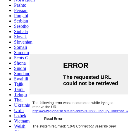
Pashto
Persian
Punjabi
Serbian
Sesotho
Sinhala
Slovak
Slovenian
Somali
Samoan
Scots Gaelic
Shona
Sindhi
Sundanese
Swahili
Tajik
Tamil
Telugu
Thai
Ukrainian
Urdu
Uzbek
Vietnamese
Welsh