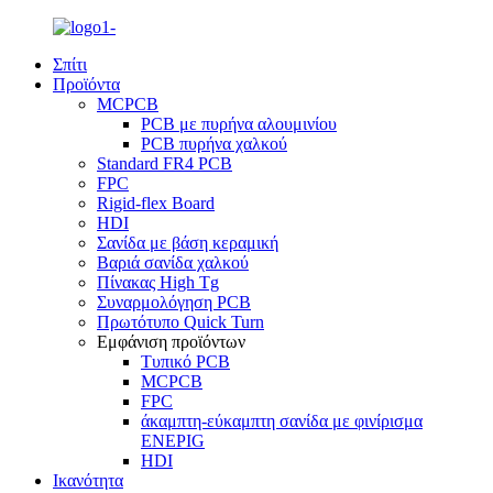
Σπίτι
Προϊόντα
MCPCB
PCB με πυρήνα αλουμινίου
PCB πυρήνα χαλκού
Standard FR4 PCB
FPC
Rigid-flex Board
HDI
Σανίδα με βάση κεραμική
Βαριά σανίδα χαλκού
Πίνακας High Tg
Συναρμολόγηση PCB
Πρωτότυπο Quick Turn
Εμφάνιση προϊόντων
Τυπικό PCB
MCPCB
FPC
άκαμπτη-εύκαμπτη σανίδα με φινίρισμα
ENEPIG
HDI
Ικανότητα