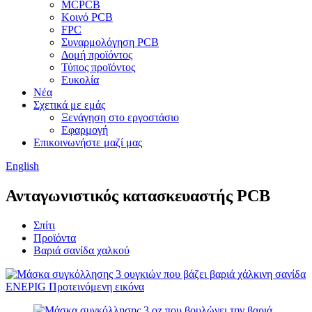
MCPCB
Κοινό PCB
FPC
Συναρμολόγηση PCB
Δομή προϊόντος
Τύπος προϊόντος
Ευκολία
Νέα
Σχετικά με εμάς
Ξενάγηση στο εργοστάσιο
Εφαρμογή
Επικοινωνήστε μαζί μας
English
Ανταγωνιστικός κατασκευαστής PCB
Σπίτι
Προϊόντα
Βαριά σανίδα χαλκού