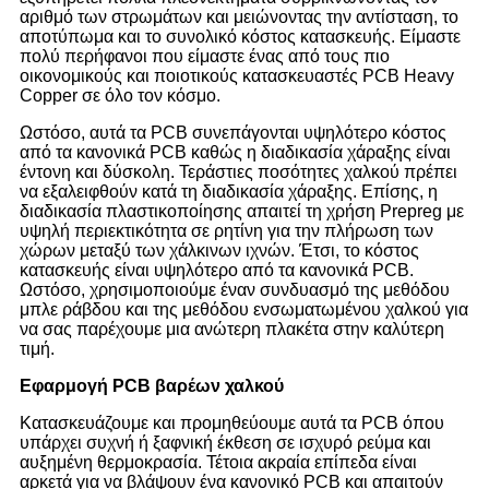
αριθμό των στρωμάτων και μειώνοντας την αντίσταση, το
αποτύπωμα και το συνολικό κόστος κατασκευής. Είμαστε
πολύ περήφανοι που είμαστε ένας από τους πιο
οικονομικούς και ποιοτικούς κατασκευαστές PCB Heavy
Copper σε όλο τον κόσμο.
Ωστόσο, αυτά τα PCB συνεπάγονται υψηλότερο κόστος
από τα κανονικά PCB καθώς η διαδικασία χάραξης είναι
έντονη και δύσκολη. Τεράστιες ποσότητες χαλκού πρέπει
να εξαλειφθούν κατά τη διαδικασία χάραξης. Επίσης, η
διαδικασία πλαστικοποίησης απαιτεί τη χρήση Prepreg με
υψηλή περιεκτικότητα σε ρητίνη για την πλήρωση των
χώρων μεταξύ των χάλκινων ιχνών. Έτσι, το κόστος
κατασκευής είναι υψηλότερο από τα κανονικά PCB.
Ωστόσο, χρησιμοποιούμε έναν συνδυασμό της μεθόδου
μπλε ράβδου και της μεθόδου ενσωματωμένου χαλκού για
να σας παρέχουμε μια ανώτερη πλακέτα στην καλύτερη
τιμή.
Εφαρμογή PCB βαρέων χαλκού
Κατασκευάζουμε και προμηθεύουμε αυτά τα PCB όπου
υπάρχει συχνή ή ξαφνική έκθεση σε ισχυρό ρεύμα και
αυξημένη θερμοκρασία. Τέτοια ακραία επίπεδα είναι
αρκετά για να βλάψουν ένα κανονικό PCB και απαιτούν