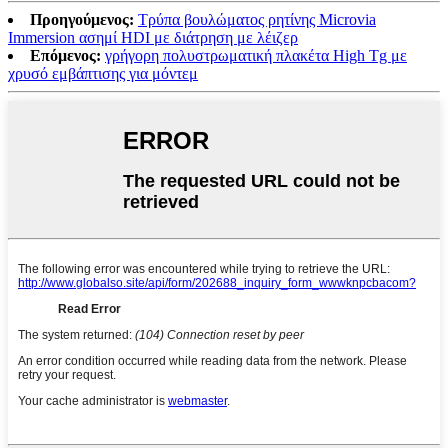
Προηγούμενος:
Τρύπα βουλώματος ρητίνης Microvia
Immersion ασημί HDI με διάτρηση με λέιζερ
Επόμενος:
γρήγορη πολυστρωματική πλακέτα High Tg με
χρυσό εμβάπτισης για μόντεμ