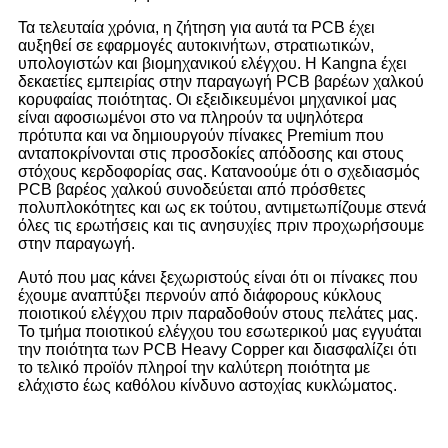
Τα τελευταία χρόνια, η ζήτηση για αυτά τα PCB έχει
αυξηθεί σε εφαρμογές αυτοκινήτων, στρατιωτικών,
υπολογιστών και βιομηχανικού ελέγχου. Η Kangna έχει
δεκαετίες εμπειρίας στην παραγωγή PCB βαρέων χαλκού
κορυφαίας ποιότητας. Οι εξειδικευμένοι μηχανικοί μας
είναι αφοσιωμένοι στο να πληρούν τα υψηλότερα
πρότυπα και να δημιουργούν πίνακες Premium που
ανταποκρίνονται στις προσδοκίες απόδοσης και στους
στόχους κερδοφορίας σας. Κατανοούμε ότι ο σχεδιασμός
PCB βαρέος χαλκού συνοδεύεται από πρόσθετες
πολυπλοκότητες και ως εκ τούτου, αντιμετωπίζουμε στενά
όλες τις ερωτήσεις και τις ανησυχίες πριν προχωρήσουμε
στην παραγωγή.
Αυτό που μας κάνει ξεχωριστούς είναι ότι οι πίνακες που
έχουμε αναπτύξει περνούν από διάφορους κύκλους
ποιοτικού ελέγχου πριν παραδοθούν στους πελάτες μας.
Το τμήμα ποιοτικού ελέγχου του εσωτερικού μας εγγυάται
την ποιότητα των PCB Heavy Copper και διασφαλίζει ότι
το τελικό προϊόν πληροί την καλύτερη ποιότητα με
ελάχιστο έως καθόλου κίνδυνο αστοχίας κυκλώματος.