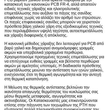
κατασκευή των κανονικών PCB FR-4, αλλά απαιτούν
ειδικές τεχνικές χάραξης και ηλεκτρολυτικής
επιμετάλλωσης που αυξάνει το πάχος της σανίδας
επιφάνειας χωρίς να αλλάζει τον αριθμό των στρώσεων.
Οι παχιές επιφανειακές σανίδες μπορούν να χειριστούν
πρόσθετα βάρη χαλκού χάρη στις εξειδικευμένες τεχνικές
που περιλαμβάνουν υψηλή ταχύτητα, αυτοεπιμετάλλωση
και χάραξη διαφορικής ή απόκλισης.
Η κανονική μέθοδος χάραξης δεν λειτουργεί για PCB από
βαρύ χαλκό και δημιουργεί ανομοιόμορφες γραμμές
ακμών και υπερβολικά χαραγμένα περιθώρια.
Χρησιμοποιούμε προηγμένες τεχνικές επιμετάλλωσης για
να επιτύχουμε ευθείες γραμμές και βέλτιστα περιθώρια
ακμών με αμελητέες υποτομές. Η διαδικασία πρόσθετης
επιμετάλλωσης μειώνει την αντίσταση των ιχνών χαλκού,
ενισχύοντας έτσι τη θερμική αγωγιμότητα και την αντοχή
στη θερμική καταπόνηση.
Η Μείωση της θερμικής αντίστασης βελτιώνει την
ικανότητα απαγωγής θερμότητας του κυκλώματος σας
μέσω θερμικής μεταφοράς, αγωγιμότητας και
ακτινοβολίας. Οι Κατασκευαστές μας επικεντρώνονται
επίσης στην πάχυνση των τοιχωμάτων της PTH που
εξυπηρετεί πολλά πλεονεκτήματα συρρικνώνοντας τον