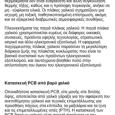
θερμοκρασία δεν είναι εύθραυστη και άλλη συγκόλληση
θερμής τήξης, καθώς και η πρόληψη πυρκαγιάς, ανήκει σε
μη - εύφλεκτα υλικά. Οι πλάκες χαλκού σχηματίζουν μια
ισχυρή, μη τοξική, παθητικοποιημένη επίστρωση, ακόμη
και σε εξαιρετικά διαβρωτικές ατμοσφαιρικές συνθήκες.
Πλεονεκτήματα της παχιά πλάκας χαλκού: Η παχιά πλάκα
χαλκού χρησιμοποιείται ευρέως σε διάφορες οικιακές
συσκευές, προϊόντα υψηλής τεχνολογίας, στρατιωτικό,
ιατρικό και άλλο ηλεκτρονικό εξοπλισμό. Η εφαρμογή
παχύρρευστης πλάκας χαλκού παρατείνει τη μεγαλύτερη
διάρκεια ζωής της πλακέτας κυκλώματος που είναι το
βασικό συστατικό των προϊόντων ηλεκτρονικού
εξοπλισμού, και ταυτόχρονα βοηθάει πολύ στην
απλοποίηση του όγκου του ηλεκτρονικού εξοπλισμού
Κατασκευή PCB από βαρύ χαλκό
Οποιαδήποτε κατασκευή PCB, είτε μονής είτε διπλής
όψης, αποτελείται από χαλκό χάραξη για την αφαίρεση του
ανεπιθύμητου χαλκού και τεχνικές επιμετάλλωσης για
προσθήκη πάχους στα επίπεδα, τα μαξιλάρια και τα ίχνη
και τις επιμεταλλωμένες οπές (PTH). Η κατασκευή των
PCB βαρέων χαλκού είναι αρκετά παρόμοια με την