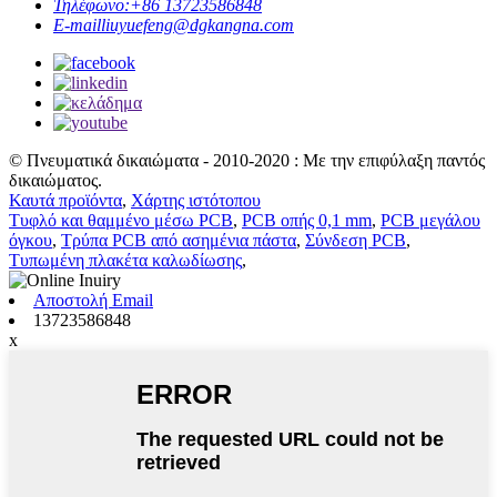
Τηλέφωνο:
+86 13723586848
E-mail
liuyuefeng@dgkangna.com
© Πνευματικά δικαιώματα - 2010-2020 : Με την επιφύλαξη παντός
δικαιώματος.
Καυτά προϊόντα
,
Χάρτης ιστότοπου
Τυφλό και θαμμένο μέσω PCB
,
PCB οπής 0,1 mm
,
PCB μεγάλου
όγκου
,
Τρύπα PCB από ασημένια πάστα
,
Σύνδεση PCB
,
Τυπωμένη πλακέτα καλωδίωσης
,
Αποστολή Email
13723586848
x